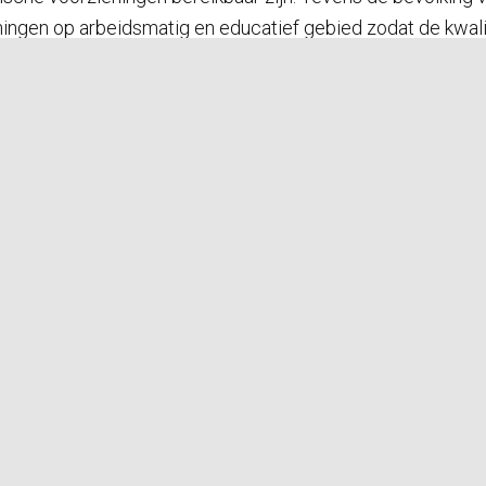
ningen op arbeidsmatig en educatief gebied zodat de kwali
en terugtrekken en er een goede basis is gevormd waarop de
r doelstelling beoogt de instelling het algemeen belang te
Algemeen Nut Beogende Instelling (
ANBI
) en officieel erke
ebben aangelegd hebben alle gebouwen op het H.C. water! middels een b