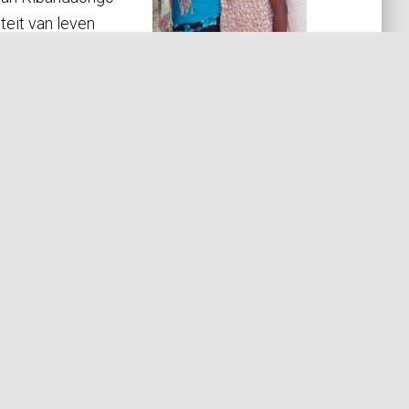
teit van leven
 bevolking
 dienen.
nd door het CBF (
CBF
).
uitentap en alle behandelruimtes en laboratorium