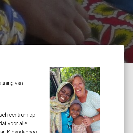
euning van
isch centrum op
at voor alle
 van Kibandaongo