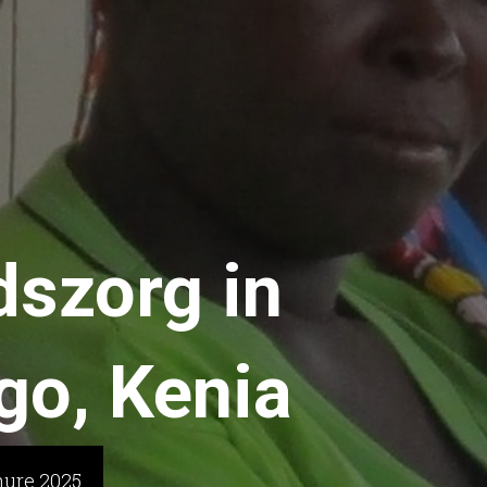
szorg in
go, Kenia
hure 2025