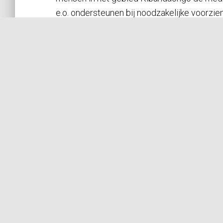
e.o. ondersteunen bij noodzakelijke voorzie
verbetert.
Met het uiteindelijk doel dat wij ons kunn
zelfstandig verder kan ontwikkelen. Met haa
Erkenning:
De stichting Kibandaongo is een officiële 
Plannen voor de toekomst:
Health Centre
Nu wij een ondergronds netwerk van water Pipelines h
hebben ook binnen een watertap.