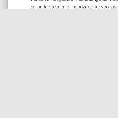
e.o. ondersteunen bij noodzakelijke voorzie
verbetert.
Met het uiteindelijk doel dat wij ons kunn
zelfstandig verder kan ontwikkelen. Met haa
Erkenning:
De stichting Kibandaongo is een officiële 
Plannen voor de toekomst:
Health Centre
Nu wij een ondergronds netwerk van water Pipelines h
hebben ook binnen een watertap.