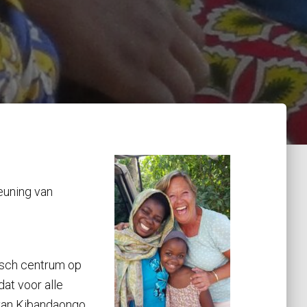
euning van
isch centrum op
at voor alle
 van Kibandaongo