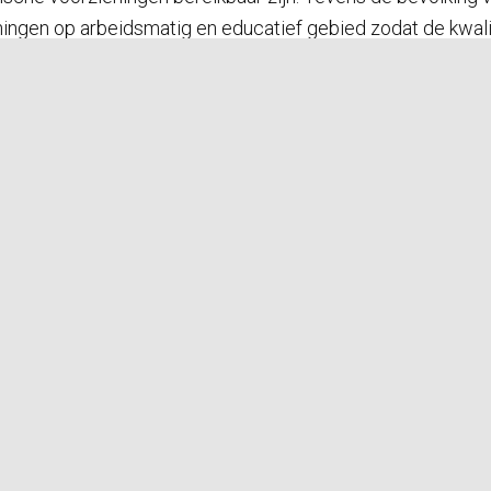
ningen op arbeidsmatig en educatief gebied zodat de kwali
en terugtrekken en er een goede basis is gevormd waarop de
r doelstelling beoogt de instelling het algemeen belang te
Algemeen Nut Beogende Instelling (
ANBI
) en officieel erke
ebben aangelegd hebben alle gebouwen op het H.C. water! middels een b