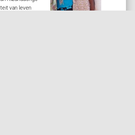
teit van leven
 bevolking
 dienen.
nd door het CBF (
CBF
).
uitentap en alle behandelruimtes en laboratorium