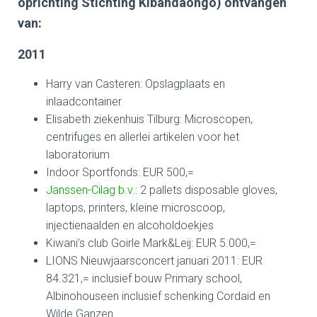
oprichting Stichting Kibandaongo) ontvangen
van:
2011
Harry van Casteren: Opslagplaats en
inlaadcontainer
Elisabeth ziekenhuis Tilburg: Microscopen,
centrifuges en allerlei artikelen voor het
laboratorium
Indoor Sportfonds: EUR 500,=
Janssen-Cilag b.v.
: 2 pallets disposable gloves,
laptops, printers, kleine microscoop,
injectienaalden en alcoholdoekjes
Kiwani’s club Goirle Mark&Leij: EUR 5.000,=
LIONS Nieuwjaarsconcert januari 2011: EUR
84.321,= inclusief bouw Primary school,
Albinohouseen inclusief schenking Cordaid en
Wilde Ganzen