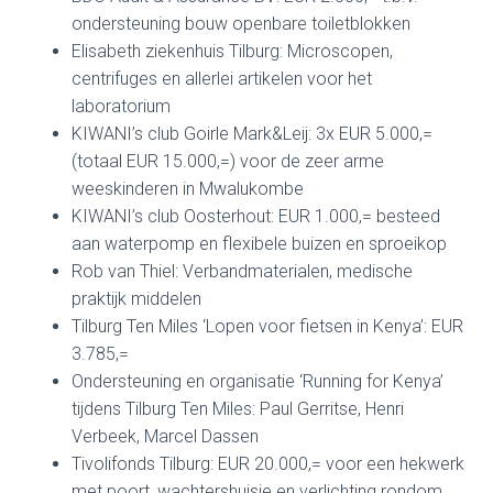
ondersteuning bouw openbare toiletblokken
Elisabeth ziekenhuis Tilburg: Microscopen,
centrifuges en allerlei artikelen voor het
laboratorium
KIWANI’s club Goirle Mark&Leij: 3x EUR 5.000,=
(totaal EUR 15.000,=) voor de zeer arme
weeskinderen in Mwalukombe
KIWANI’s club Oosterhout: EUR 1.000,= besteed
aan waterpomp en flexibele buizen en sproeikop
Rob van Thiel: Verbandmaterialen, medische
praktijk middelen
Tilburg Ten Miles ‘Lopen voor fietsen in Kenya’: EUR
3.785,=
Ondersteuning en organisatie ‘Running for Kenya’
tijdens Tilburg Ten Miles: Paul Gerritse, Henri
Verbeek, Marcel Dassen
Tivolifonds Tilburg: EUR 20.000,= voor een hekwerk
met poort, wachtershuisje en verlichting rondom