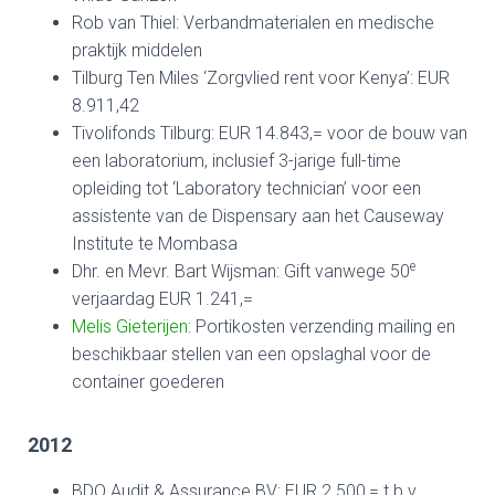
Rob van Thiel: Verbandmaterialen en medische
praktijk middelen
Tilburg Ten Miles ‘Zorgvlied rent voor Kenya’: EUR
8.911,42
Tivolifonds Tilburg: EUR 14.843,= voor de bouw van
een laboratorium, inclusief 3-jarige full-time
opleiding tot ‘Laboratory technician’ voor een
assistente van de Dispensary aan het Causeway
Institute te Mombasa
e
Dhr. en Mevr. Bart Wijsman: Gift vanwege 50
verjaardag EUR 1.241,=
Melis Gieterijen
: Portikosten verzending mailing en
beschikbaar stellen van een opslaghal voor de
container goederen
2012
BDO Audit & Assurance BV: EUR 2.500,= t.b.v.