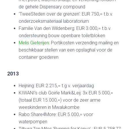
de gehele Dispensary compound
‘TweeSteden over de grenzen’: EUR 750,= t.b.v.
onderzoeksmateriaal laboratorium
Familie Van den Wildenberg: EUR 3.000,= t.b.v.
ondersteuning bouw openbare toiletbloken
Melis Gieterijen
: Portikosten verzending mailing en
beschikbaar stellen van een opslaghal voor de
container goederen
2013
Heijning: EUR 2.215,= t.g.v. verjaardag
KIWANI’s club Goirle Mark&Leij: 3x EUR 5.000,=
(totaal EUR 15.000,=) voor de zeer arme
weeskinderen in Mwalukombe
Rabo Share4More: EUR 5.000,= voor
waterpompen
Tilburg Ten Miles ‘Running for Kenya’ : EUR 5.758,77