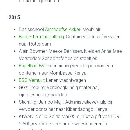
container goederen
2015
Basisschool
Armhoefse Akker
: Meubilair
Barge Terminal Tilburg
: Container inclusief vervoer
naar Rotterdam
Alain Bowmer, Meeke Denissen, Niels en Anne-Mae
Versteden: Schooltafeltjes en stoeltjes
Engelhart BV
: Financiering verschepen van een
container naar Mombassa Kenya
ESG Verhuur
: Lenen vrachtwagen
GGz Breburg: Verpleegkundig materiaal,
injectiespuiten/-naalden
Stichting ‘Jambo Maji’: Administratieve/hulp bij
vervoer container naar Kibandaongo Kenya
KIWANI’s club Goirle Mark&Leij: Extra gift van EUR
2.500,= voor de zeer arme weeskinderen in