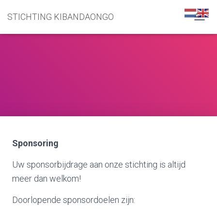
STICHTING KIBANDAONGO
N
A
V
I
G
A
T
I
E
W
I
S
S
Sponsoring
E
L
E
Uw sponsorbijdrage aan onze stichting is altijd
N
meer dan welkom!
Doorlopende sponsordoelen zijn: