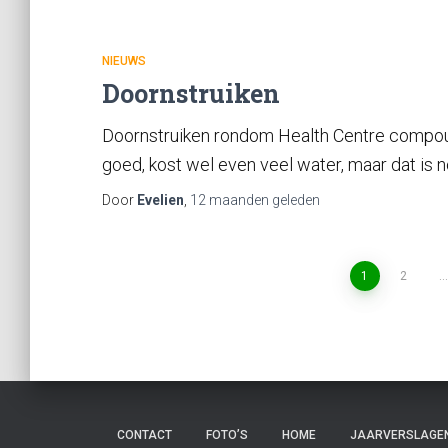
NIEUWS
Doornstruiken
Doornstruiken rondom Health Centre compou
goed, kost wel even veel water, maar dat is no
Door
Evelien
,
12 maanden
geleden
1
2
…
CONTACT
FOTO’S
HOME
JAARVERSLAGE