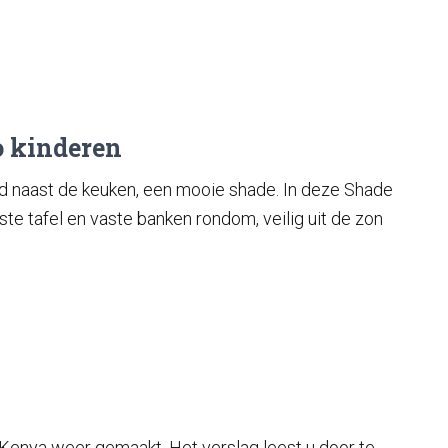
o kinderen
d naast de keuken, een mooie shade. In deze Shade
te tafel en vaste banken rondom, veilig uit de zon
ar Kenya weer gemaakt. Het verslag leest u door te