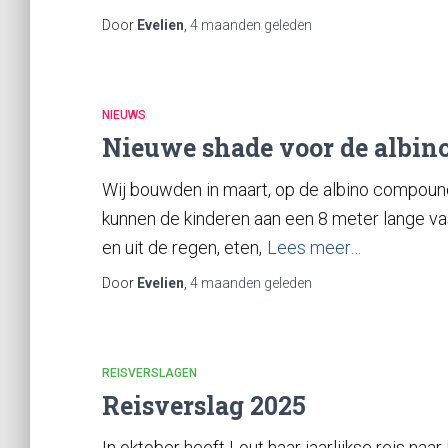
Door
Evelien
,
4 maanden
geleden
NIEUWS
Nieuwe shade voor de albin
Wij bouwden in maart, op de albino compoun
kunnen de kinderen aan een 8 meter lange vas
en uit de regen, eten,
Lees meer…
Door
Evelien
,
4 maanden
geleden
REISVERSLAGEN
Reisverslag 2025
In oktober heeft Lout haar jaarlijkse reis na