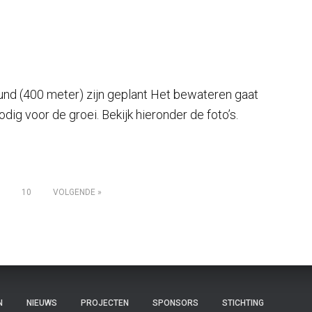
nd (400 meter) zijn geplant Het bewateren gaat
dig voor de groei. Bekijk hieronder de foto’s.
10
VOLGENDE
N
NIEUWS
PROJECTEN
SPONSORS
STICHTING