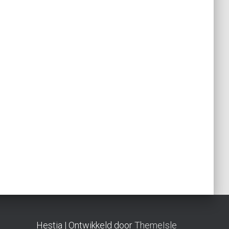
Hestia | Ontwikkeld door
ThemeIsle