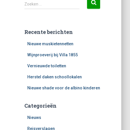
Z
Zoeken …
o
e
k
e
Recente berichten
n
n
Nieuwe muskietennetten
a
a
Wijnproeverij bij Villa 1855
r
:
Vernieuwde toiletten
Herstel daken schoollokalen
Nieuwe shade voor de albino kinderen
Categorieën
Nieuws
Reisverslagen