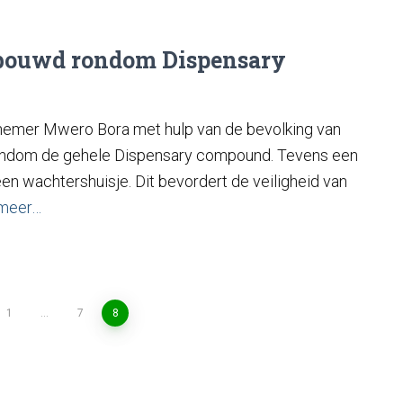
bouwd rondom Dispensary
aannemer Mwero Bora met hulp van de bevolking van
ndom de gehele Dispensary compound. Tevens een
en wachtershuisje. Dit bevordert de veiligheid van
meer…
1
…
7
8