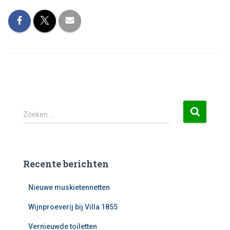
Z
Zoeken …
o
e
k
e
Recente berichten
n
n
Nieuwe muskietennetten
a
a
Wijnproeverij bij Villa 1855
r
:
Vernieuwde toiletten