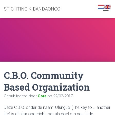
STICHTING KIBANDAONGO
N
A
V
I
G
A
T
I
E
W
I
S
C.B.O. Community
S
E
L
Based Organization
E
N
Gepubliceerd door
Cora
op
22/02/2017
Deze C.B.O. onder de naam ‘Ufunguo’ (The key to … another
life) is dit jaar opgericht met als doel om vanuit de