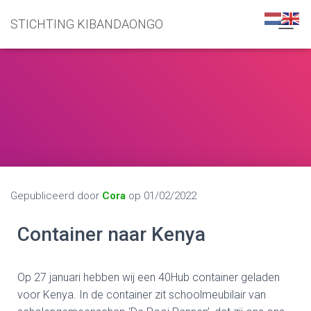
STICHTING KIBANDAONGO
N
A
V
I
G
A
T
I
E
W
I
S
S
Gepubliceerd door
Cora
op
01/02/2022
E
L
Container naar Kenya
E
N
Op 27 januari hebben wij een 40Hub container geladen
voor Kenya.
In de container zit schoolmeubilair van