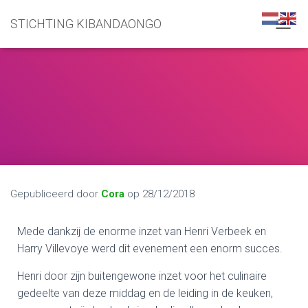
STICHTING KIBANDAONGO
N
A
V
I
G
A
T
I
E
W
I
S
S
Gepubliceerd door
Cora
op
28/12/2018
E
L
Mede dankzij de enorme inzet van Henri Verbeek en
E
N
Harry Villevoye werd dit evenement een enorm succes.
Henri door zijn buitengewone inzet voor het culinaire
gedeelte van deze middag en de leiding in de keuken,