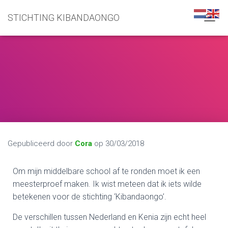
STICHTING KIBANDAONGO
N
A
V
I
G
A
T
I
E
W
I
S
S
Gepubliceerd door
Cora
op
30/03/2018
E
L
Om mijn middelbare school af te ronden moet ik een
E
N
meesterproef maken. Ik wist meteen dat ik iets wilde
betekenen voor de stichting ‘Kibandaongo’.
De verschillen tussen Nederland en Kenia zijn echt heel