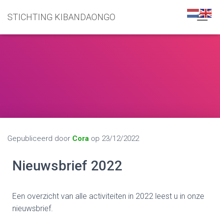
STICHTING KIBANDAONGO
N
A
V
I
G
A
T
I
E
W
I
S
S
Gepubliceerd door
Cora
op
23/12/2022
E
L
Nieuwsbrief 2022
E
N
Een overzicht van alle activiteiten in 2022 leest u in onze
nieuwsbrief.