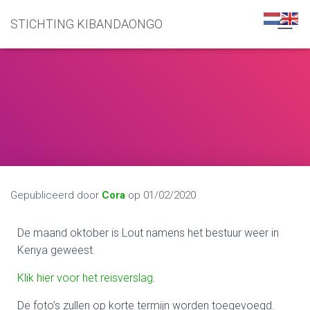
STICHTING KIBANDAONGO
N
A
V
I
G
A
T
I
E
W
I
S
S
Gepubliceerd door
Cora
op
01/02/2020
E
L
De maand oktober is Lout namens het bestuur weer in
E
N
Kenya geweest.
Klik hier voor het reisverslag
.
De foto’s zullen op korte termijn worden toegevoegd.