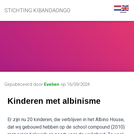
STICHTING KIBANDAONGO
N
A
V
I
G
A
T
I
E
W
I
S
S
Gepubliceerd door
Evelien
op
16/09/2024
E
L
Kinderen met albinisme
E
N
Er zijn nu 20 kinderen, die verblijven in het Albino House,
dat wij gebouwd hebben op de school compound (2010)