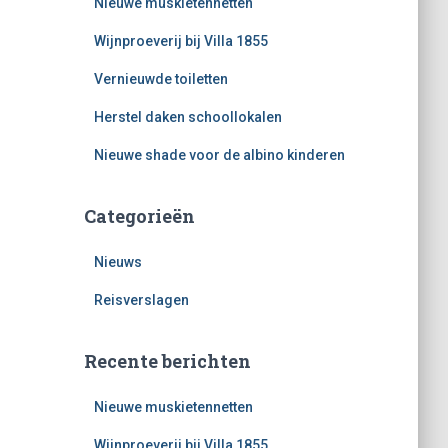
Nieuwe muskietennetten
Wijnproeverij bij Villa 1855
Vernieuwde toiletten
Herstel daken schoollokalen
Nieuwe shade voor de albino kinderen
Categorieën
Nieuws
Reisverslagen
Recente berichten
Nieuwe muskietennetten
Wijnproeverij bij Villa 1855