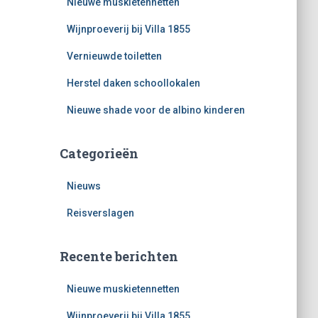
Nieuwe muskietennetten
a
a
Wijnproeverij bij Villa 1855
r
:
Vernieuwde toiletten
Herstel daken schoollokalen
Nieuwe shade voor de albino kinderen
Categorieën
Nieuws
Reisverslagen
Recente berichten
Nieuwe muskietennetten
Wijnproeverij bij Villa 1855