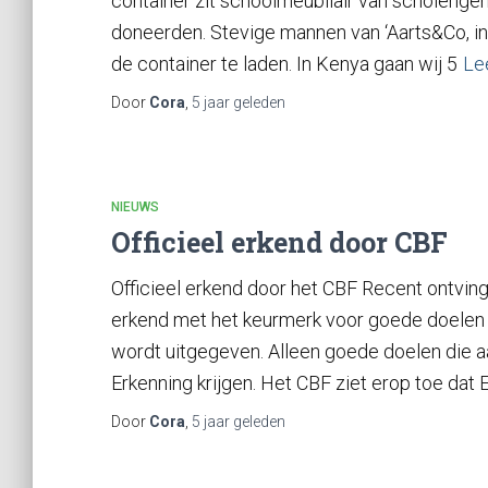
container zit schoolmeubilair van scholenge
doneerden. Stevige mannen van ‘Aarts&Co, in
de container te laden. In Kenya gaan wij 5
Le
Door
Cora
,
5 jaar
geleden
NIEUWS
Officieel erkend door CBF
Officieel erkend door het CBF Recent ontving
erkend met het keurmerk voor goede doelen 
wordt uitgegeven. Alleen goede doelen die a
Erkenning krijgen. Het CBF ziet erop toe da
Door
Cora
,
5 jaar
geleden