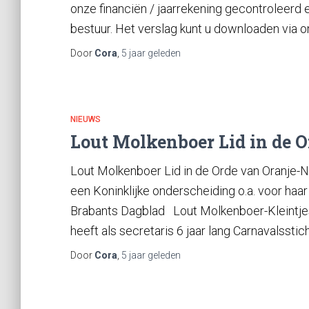
onze financiën / jaarrekening gecontroleerd
bestuur. Het verslag kunt u downloaden via 
Door
Cora
,
5 jaar
geleden
NIEUWS
Lout Molkenboer Lid in de O
Lout Molkenboer Lid in de Orde van Oranje-N
een Koninklijke onderscheiding o.a. voor haa
Brabants Dagblad Lout Molkenboer-Kleintjes u
heeft als secretaris 6 jaar lang Carnavalsstic
Door
Cora
,
5 jaar
geleden