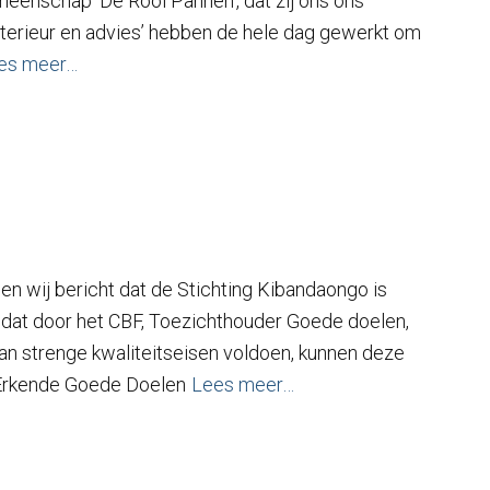
meenschap ‘De Rooi Pannen’, dat zij ons ons
terieur en advies’ hebben de hele dag gewerkt om
es meer…
en wij bericht dat de Stichting Kibandaongo is
dat door het CBF, Toezichthouder Goede doelen,
an strenge kwaliteitseisen voldoen, kunnen deze
t Erkende Goede Doelen
Lees meer…