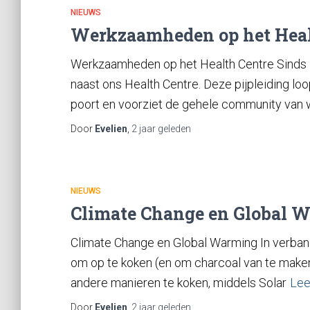
NIEUWS
Werkzaamheden op het Heal
Werkzaamheden op het Health Centre Sinds 1,5
naast ons Health Centre. Deze pijpleiding loo
poort en voorziet de gehele community van 
Door
Evelien
,
2 jaar
geleden
NIEUWS
Climate Change en Global 
Climate Change en Global Warming In verban
om op te koken (en om charcoal van te maken
andere manieren te koken, middels Solar
Lee
Door
Evelien
,
2 jaar
geleden