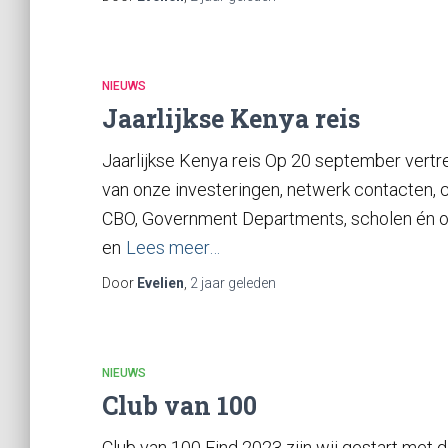
NIEUWS
Jaarlijkse Kenya reis
Jaarlijkse Kenya reis Op 20 september vertr
van onze investeringen, netwerk contacten, c
CBO, Government Departments, scholen én o
en
Lees meer…
Door
Evelien
,
2 jaar
geleden
NIEUWS
Club van 100
Club van 100 Eind 2023 zijn wij gestart met