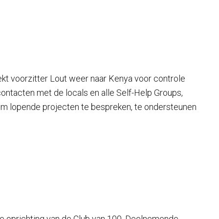
ekt voorzitter Lout weer naar Kenya voor controle
ontacten met de locals en alle Self-Help Groups,
m lopende projecten te bespreken, te ondersteunen
 de oprichting van de Club van 100. Deelnemende